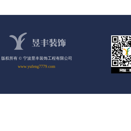
踏实、勇于创新，凭借三十多年如一日的坚持，共同造
就了今天的昱丰。
好材料并不等于好工程，
“三分材料，七分工
艺。”只有专业精湛的施工工艺与规范高效的现场管
理，才能最大限度地发挥材料的优势和特点。
版权所有 © 宁波昱丰装饰工程有限公司
公司团队有着丰富的项目经验与良好的市场口碑，
www.yufeng7779.com
曾先后与龙湖地产、万科地产、中交一公局集团有限公
司、中铁建设集团温州建设有限公司、融信集团、中南
置地、碧桂园、荣安地产、上坤等知名地产企业合作，
完成诸多大型工程项目，施工能力与工程质量得到了客
户的一致好评与高度认可。
公司立足于长远规划和可持续发展，凭借不断进取
和勇于创新的精神，通过现实可行的工作方案和发展规
划，不断提升公司的运营能力，朝着成为国内超一流的