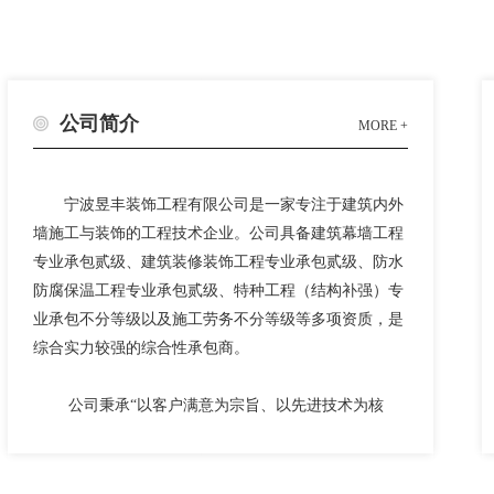
公司简介
MORE +
宁波昱丰装饰工程有限公司是一家专注于建筑内外
墙施工与装饰的工程技术企业。公司具备建筑幕墙工程
专业承包贰级、建筑装修装饰工程专业承包贰级、防水
防腐保温工程专业承包贰级、特种工程（结构补强）专
业承包不分等级以及施工劳务不分等级等多项资质，是
综合实力较强的综合性承包商。
公司秉承
“以客户满意为宗旨、以先进技术为核
心、以精品工程为目标”的经营理念，“技术先进、管理
规范、施工精细、服务到位”是我们的先天优势。自
90
年代初以来，公司核心团队精诚合作、众志成城，勤恳